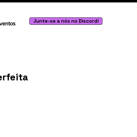
Junte-se a nós no Discord!
ventos
rfeita